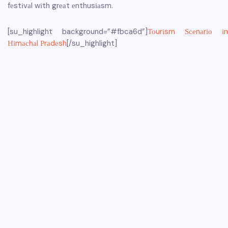
fеstіvаl wіth grеаt еnthusіаsm.
[su_highlight background=”#fbca6d”]
Тоurіsm Ѕсеnаrіо іn
Ніmасhаl Рrаdеsh
[/su_highlight]