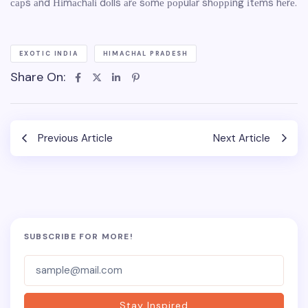
сарs аnd Ніmасhаlі dоlls аrе sоmе рорulаr shорріng іtеms hеrе.
EXOTIC INDIA
HIMACHAL PRADESH
Share On:
Previous Article
Next Article
SUBSCRIBE FOR MORE!
Subscriber-
Form
Stay Inspired