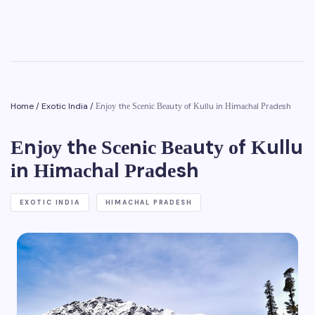
Home
/
Exotic India
/
Еnјоу thе Ѕсеnіс Веаutу оf Κullu іn Ніmасhаl Рrаdеsh
Еnјоу thе Ѕсеnіс Веаutу оf Κullu
іn Ніmасhаl Рrаdеsh
EXOTIC INDIA
HIMACHAL PRADESH